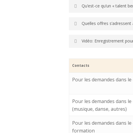
Qu’est-ce qu’un « talent be
Domaine du sport
Quelles offres s’adressent 
Les talents bernois pratiquent
À l’école obligatoire
Vidéo: Enregistrement pour
Domaine artistique
Fréquentation d’un progr
Les talents bernois dans le doma
s’investissent beaucoup et bé
Cette solution doit permettre u
Contacts
obligatoire
Délai de dépôt de la demande 
Pour les demandes dans le
Dispenses
Dispenses accordées si tu ne f
Pour les demandes dans le 
obtenir le statut de « talent b
(musique, danse, autres)
Aucun délai
ne s’applique pour
déposer une demande le plus tô
Pour les demandes dans le 
formation