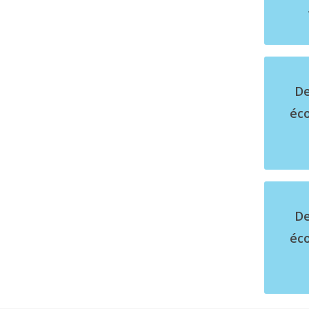
De
éc
De
éc