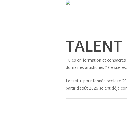
Skip
to
main
content
TALENT
Tu es en formation et consacres 
domaines artistiques ? Ce site est
Le statut pour l’année scolaire 2
partir d’août 2026 soient déjà co